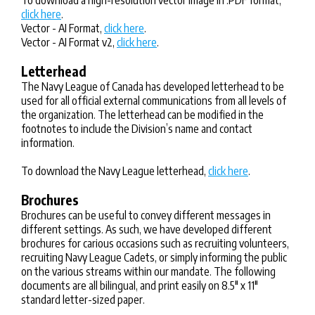
To download a high-resolution vector image in .PDF format,
click here
.
Vector - AI Format,
click here
.
Vector - AI Format v2,
click here
.
Letterhead
The Navy League of Canada has developed letterhead to be
used for all official external communications from all levels of
the organization. The letterhead can be modified in the
footnotes to include the Division’s name and contact
information.
To download the Navy League letterhead,
click here
.
Brochures
Brochures can be useful to convey different messages in
different settings. As such, we have developed different
brochures for carious occasions such as recruiting volunteers,
recruiting Navy League Cadets, or simply informing the public
on the various streams within our mandate. The following
documents are all bilingual, and print easily on 8.5″ x 11″
standard letter-sized paper.