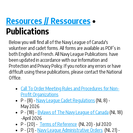
Resources // Ressources
•
Publications
Below you will find all of the Navy League of Canada's
volunteer and cadet forms. All forms are available as PDF’s in
both English and French. All Navy League Publications have
been updated in accordance with our Information and
Protection and Privacy Policy. If you notice any errors or have
difficult using these publications, please contact the National
Office.
Call To Order Meeting Rules and Procedures for Non-
Profit Organizations
P - (8) -
Navy League Cadet Regulations
(NL 8) -
May 2026
P - (18) -
Bylaws of The Navy League of Canada
(NL 18)
-April 2026
P - (20) -
Terms of Reference
(NL 20) - Jul 2020
P - (21) -
Navy League Administrative Orders
(NL 21) -