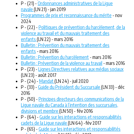
P - (21) -
Ordonnances administratives de la Ligue
navale
(LN 21) - jan 2019
Programmes de prix et reconnaissance du mérite
- nov
2024
P - (22) -
Politiques de prévention du harcèlement, de la
violence au travail et du mauvais traitement des
enfants
(LN 22) - mars 2016
Bulletin : Prévention du mauvais traitement des
enfants
- mars 2016
Bulletin : Prévention du harcèlement
- mars 2016
Bulletin : Prévention de la violence au travail
- mars 2016
P - (23) -
Lignes Directives relatives aux médias sociaux
(LN 23) - août 2017
P - (24) -
Mandat
(LN 24) - juil 2020
P - (33) -
Guide du Président du Succursale
(LN 33) - déc
2016
P - (50) -
Principes directeurs des communications de la
Ligue navale du Canada à l’intention des succursales,
divisions et membre
(LN 50) - fév 2016
P - (64) -
Guide sur les interactions et responsabilités
cadets de la Ligue navale
(LN 64) -fév 2017
P - (65) -
Guide sur les interactions et responsabilités