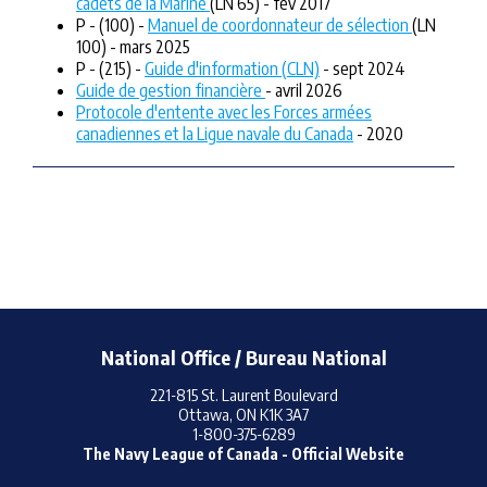
cadets de la Marine
(LN 65) - fév 2017
P - (100) -
Manuel de coordonnateur de sélection
(LN
100) - mars 2025
P - (215) -
Guide d'information (CLN)
- sept 2024
Guide de gestion financière
- avril 2026
Protocole d'entente avec les Forces armées
canadiennes et la Ligue navale du Canada
- 2020
National Office / Bureau National
221-815 St. Laurent Boulevard
Ottawa, ON K1K 3A7
1-800-375-6289
The Navy League of Canada - Official Website